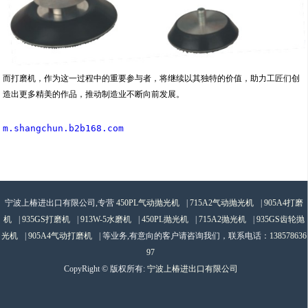
而打磨机，作为这一过程中的重要参与者，将继续以其独特的价值，助力工匠们创
造出更多精美的作品，推动制造业不断向前发展。
m.shangchun.b2b168.com
宁波上椿进出口有限公司,专营
450PL气动抛光机
|
715A2气动抛光机
|
905A4打磨
机
|
935GS打磨机
|
913W-5水磨机
|
450PL抛光机
|
715A2抛光机
|
935GS齿轮抛
光机
|
905A4气动打磨机
| 等业务,有意向的客户请咨询我们，联系电话：
138578636
97
CopyRight © 版权所有:
宁波上椿进出口有限公司