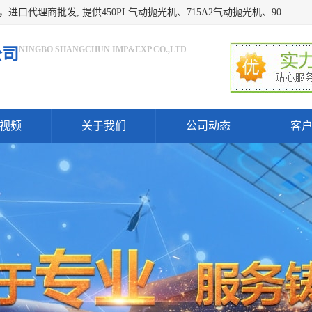
宁波上椿进出口有限公司是日本COMPACT康柏特，原装进口，进口代理商批发, 提供450PL气动抛光机、715A2气动抛光机、905A4打磨机、935GS打磨机、913W-5水磨机、450PL抛光机、715A2抛光机、935GS齿轮抛光机、905A4气动打磨机、价格实惠,欢迎来电咨询.
NINGBO SHANGCHUN IMP&EXP CO.,LTD
公司
视频
关于我们
公司动态
客