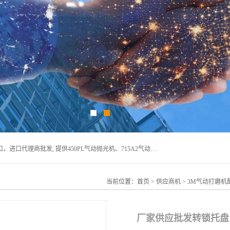
宁波上椿进出口有限公司是日本COMPACT康柏特，原装进口，进口代理商批发, 提供450PL气动抛光机、715A2气动抛光机、905A4打磨机、935GS打磨机、913W-5水磨机、450PL抛光机、715A2抛光机、935GS齿轮抛光机、905A4气动打磨机、价格实惠,欢迎来电咨询.
当前位置：
首页
>
供应商机
>
3M气动打磨机
厂家供应批发转锁托盘