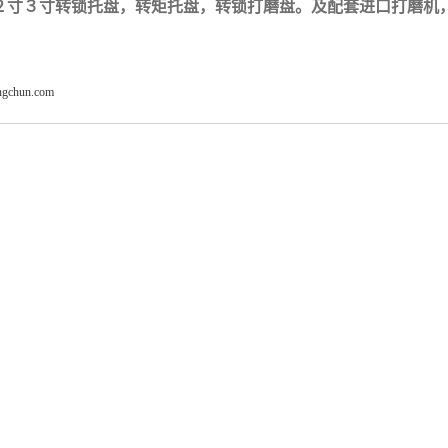
２寸３寸转锁托盘，转矩托盘，转锁打磨盘。及配套进口打磨机
angchun.com