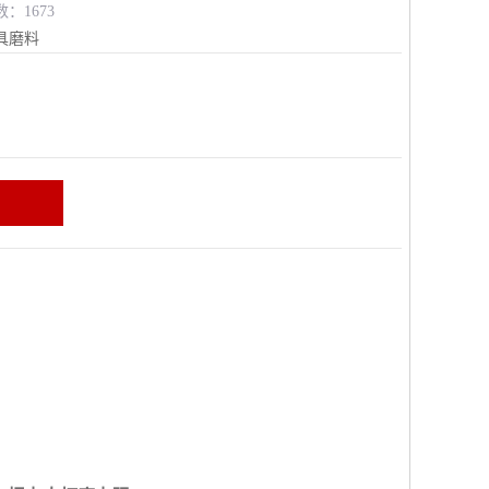
数：1673
具磨料
区