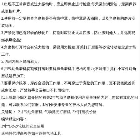
1.出现不正常声音或过大振动时，应立即停止进行检查;每天需加润滑油，定期保养
或更换叶片。
2.使用前一定要检查角磨机是否有防护罩，防护罩是否稳固，以及角磨机的磨片安
装稳固。
3.严禁使用已有残缺的砂轮片，切割时应防止火星四溅，防止溅到他人，并远离易
燃易爆物品;
4.角磨机打开时会有较大摆动，需要用力握稳;开关打开后要等砂轮转动稳定后才能
工作;
5.切割方向不能向着人;
6.用气动角磨机切割或打磨时要稳握角磨机手把均匀用力;不能用手抓住小零件对角
磨机进行加工;
7.要带保护眼罩，穿好合适的工作服，不可穿过于宽松的工作服，更不要佩戴首饰
或留长发，严禁戴手套及袖口不扣而操作;
以上就是小编为您介绍的有关
2寸气动角磨机使用注意事项
的内容，您如有其他的问
题，可以联系我们客服，我们会安排专业的技术人员为您讲解。
关键词：
2寸气动角磨机
气动抛光打磨机
3M打磨机价格
编辑精选内容：
2寸气动砂轮机的安全使用
康柏特代理商教你如何选择气动工具