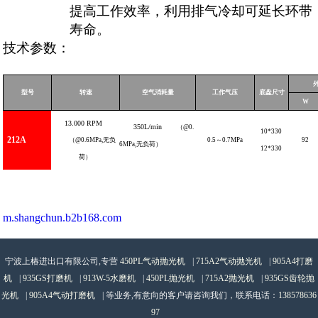
提高工作效率，利用排气冷却可延长环带
寿命。
技术参数：
型号
转速
空气消耗量
工作气压
底盘尺寸
W
13.000
RPM
350L
/
min
（
@0.
10*330
212A
（
@0.6MPa,
无负
0.5
～
0.7
MPa
92
6MPa
,
无负荷）
12*330
荷）
m.shangchun.b2b168.com
宁波上椿进出口有限公司,专营
450PL气动抛光机
|
715A2气动抛光机
|
905A4打磨
机
|
935GS打磨机
|
913W-5水磨机
|
450PL抛光机
|
715A2抛光机
|
935GS齿轮抛
光机
|
905A4气动打磨机
| 等业务,有意向的客户请咨询我们，联系电话：
138578636
97