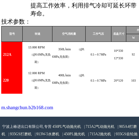
提高工作效率，利用排气冷却可延长环带
寿命。
技术参数：
型号
转速
空气消耗量
工作气压
底盘尺寸
W
13.000
RPM
/
350L
min
（
@0.
10*330
212A
（
@0.6MPa,
无负
0.5
～
0.7
MPa
92
6MPa
,
无负荷）
12*330
荷）
12.000
RPM
/
400L
min
（
@0.
220
（
@0.6MPa,
无负
0.5
～
0.7
MPa
20*520
103
6MPa
,
无负荷）
荷）
m.shangchun.b2b168.com
宁波上椿进出口有限公司,专营
450PL气动抛光机
|
715A2气动抛光机
|
905A4打磨
机
|
935GS打磨机
|
913W-5水磨机
|
450PL抛光机
|
715A2抛光机
|
935GS齿轮抛