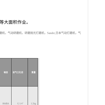
等大面积作业。
机，气动研磨机，研磨抛光打磨机，Sander,日本气动打磨机，气
噪音
进气口孔径
重量
80
dBA
G
1/4"
1.2
kg