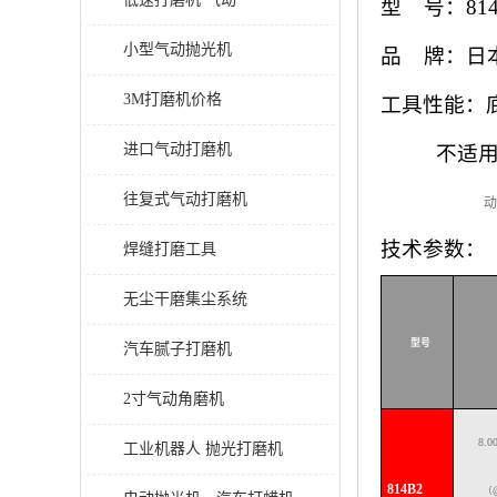
型
号：
81
小型气动抛光机
品
牌：日
3M打磨机价格
工具性能：
进口气动打磨机
不适
往复式气动打磨机
动
技术参数：
焊缝打磨工具
无尘干磨集尘系统
型号
汽车腻子打磨机
2寸气动角磨机
8.0
工业机器人 抛光打磨机
814B2
（