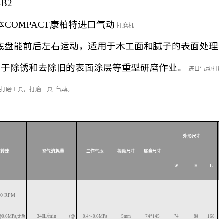
4B2
本
COMPACT
康柏特进口气动
打磨机
底盘能前后左右运动，适用于木工面和腻子的表面处理
用于除锈和去除旧的表面涂层等重型研磨作业。
进口气动打磨
打磨工具，打磨工具 气动。
外形尺寸
转速
空气消耗量
工作气压
振动尺寸
底盘尺寸
W
H
L
00
RPM
/
340L
min
@0.6MPa,
无负
（
@
0.4
～
0.6
MPa
5
mm
74*145
74
88
168