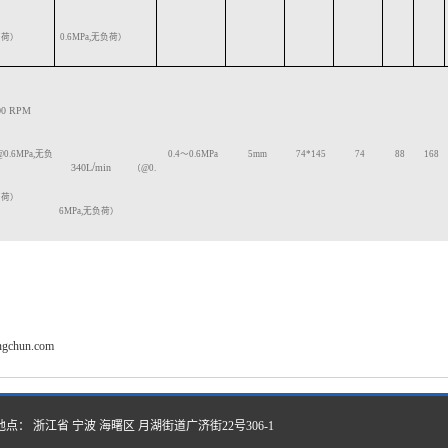
荷）
0.6MPa
,
无负荷）
00
RPM
@0.6MPa,
无负
0.4
～
0.6
MPa
5
mm
74*145
74
88
168
/
340L
min
（
@0.
荷）
6MPa
,
无负荷）
angchun.com
地点： 浙江省 宁波 海曙区 月湖街道广济街22号306-1