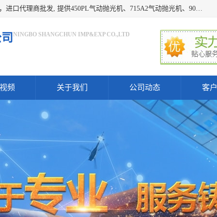
宁波上椿进出口有限公司是日本COMPACT康柏特，原装进口，进口代理商批发, 提供450PL气动抛光机、715A2气动抛光机、905A4打磨机、935GS打磨机、913W-5水磨机、450PL抛光机、715A2抛光机、935GS齿轮抛光机、905A4气动打磨机、价格实惠,欢迎来电咨询.
NINGBO SHANGCHUN IMP&EXP CO.,LTD
公司
视频
关于我们
公司动态
客