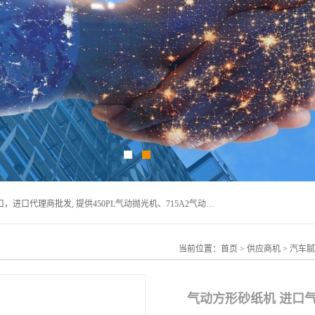
宁波上椿进出口有限公司是日本COMPACT康柏特，原装进口，进口代理商批发, 提供450PL气动抛光机、715A2气动抛光机、905A4打磨机、935GS打磨机、913W-5水磨机、450PL抛光机、715A2抛光机、935GS齿轮抛光机、905A4气动打磨机、价格实惠,欢迎来电咨询.
当前位置：
首页
>
供应商机
>
汽车腻
气动方形砂纸机 进口