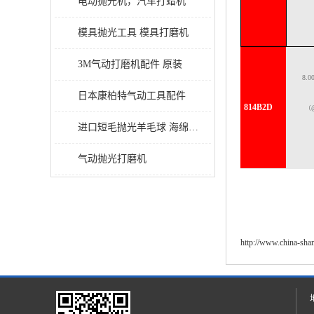
电动抛光机，汽车打蜡机
模具抛光工具 模具打磨机
3M气动打磨机配件 原装
8.0
日本康柏特气动工具配件
814B2D
（
进口短毛抛光羊毛球 海绵抛光球
气动抛光打磨机
http://www.china-sh