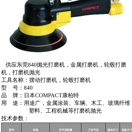
供应东莞840抛光打磨机，金属打磨机，轮毂打磨
机，打磨机抛光
工具名称：摆动打磨机，轮毂打磨机
型
号：
840
品
牌：日本
COMPACT
康柏特
用
途：用途广，金属涂装、车辆、木工、玻璃纤维
塑料、工程机械等打磨机抛光
技术参数：
型号
转速
空气消耗量
工作气压
振动尺寸
底盘尺