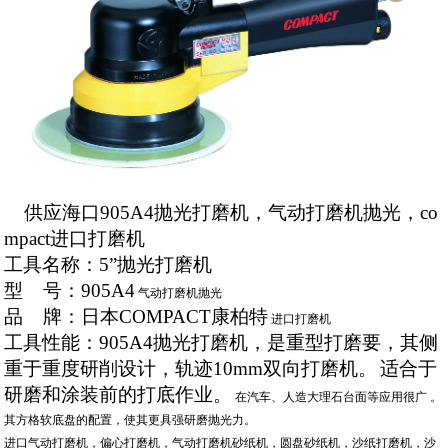
供应海口905A4抛光打磨机，气动打磨机抛光，co
mpact进口打磨机
工具名称：
5”抛光
打磨机
型
号：
905A
4
气动打磨机抛光
品
牌：日本
COMPACT
康柏特
进口打磨机
工具性能：905A4抛光打磨机，是重型打磨要，其侧
重于重度研削设计，轨迹
10mm
双向打磨机。
适合于
研磨和涂装前的打底作业。
在汽车、人造大理石台面等应用很广 。
其方格软底盘的配置，使其更具强研磨抛光力。
进口气动打磨机，偏心打磨机，气动打磨机砂纸机，圆盘砂纸机，沙纸打磨机，沙