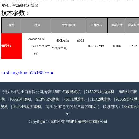
皮机，气动磨砂机等等
技术参数：
型号
转速
空气消耗量
工作气压
振动尺寸
底盘尺
10.000
RPM
/
400L
min
（
@0.6
905A
4
（
@0.6MPa,
无负
0.5
～
0.7
MPa
10
mm
123
Φ
MPa
,
无负荷）
荷）
m.shangchun.b2b168.com
宁波上椿进出口有限公司,专营
450PL气动抛光机
|
715A2气动抛光机
|
905A4打磨
机
|
935GS打磨机
|
913W-5水磨机
|
450PL抛光机
|
715A2抛光机
|
935GS齿轮抛
光机
|
905A4气动打磨机
| 等业务,有意向的客户请咨询我们，联系电话：
138578636
97
CopyRight © 版权所有:
宁波上椿进出口有限公司