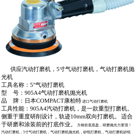
供应汽动打磨机，5寸气动打磨机，气动打磨机抛
光机
工具名称：
5”气动
打磨机
型
号：
905A
4气动打磨机抛光机
品
牌：日本
COMPACT
康柏特
进口气动打磨机
工具性能：905A4汽动打磨机，是一款重型打磨机。
侧重于重度研削设计，轨迹
10mm
双向打磨机。
适合
于研磨和涂装前的打底作业。
方格软底底盘，研磨抛光力更强！
汽动打磨机，5寸气动打磨机，气动打磨机抛光机，砂纸打磨机，气动打磨机砂纸