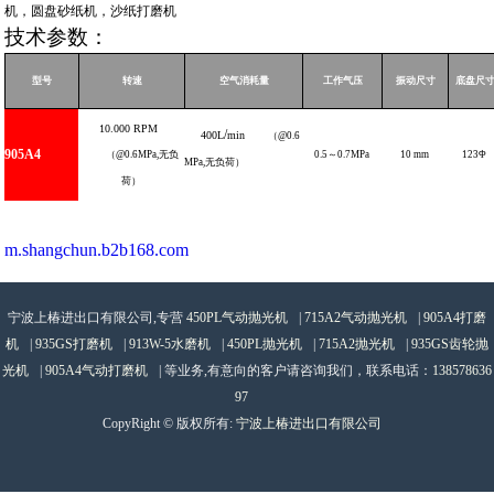
机，圆盘砂纸机，沙纸打磨机
技术参数：
型号
转速
空气消耗量
工作气压
振动尺寸
底盘尺
10.000
RPM
/
400L
min
（
@0.6
905A
4
（
@0.6MPa,
无负
0.5
～
0.7
MPa
10
mm
123
Φ
MPa
,
无负荷）
荷）
m.shangchun.b2b168.com
宁波上椿进出口有限公司,专营
450PL气动抛光机
|
715A2气动抛光机
|
905A4打磨
机
|
935GS打磨机
|
913W-5水磨机
|
450PL抛光机
|
715A2抛光机
|
935GS齿轮抛
光机
|
905A4气动打磨机
| 等业务,有意向的客户请咨询我们，联系电话：
138578636
97
CopyRight © 版权所有:
宁波上椿进出口有限公司