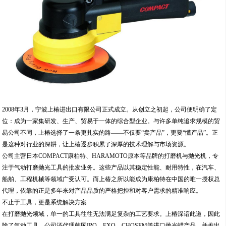
2008年3月，宁波上椿进出口有限公司正式成立。从创立之初起，公司便明确了定
位：成为一家集研发、生产、贸易于一体的综合型企业。与许多单纯追求规模的贸
易公司不同，上椿选择了一条更扎实的路——不仅要“卖产品”，更要“懂产品”。正
是这种对行业的深耕，让上椿逐步积累了深厚的技术理解与市场资源。
公司主营日本COMPACT康柏特、HARAMOTO原本等品牌的打磨机与抛光机，专
注于气动打磨抛光工具的批发业务。这些产品以其稳定性能、耐用特性，在汽车、
船舶、工程机械等领域广受认可。而上椿之所以能成为康柏特在中国的唯一授权总
代理，依靠的正是多年来对产品品质的严格把控和对客户需求的精准响应。
不止于工具，更是系统解决方案
在打磨抛光领域，单一的工具往往无法满足复杂的工艺要求。上椿深谙此道，因此
除了气动工具，公司还代理韩国IPO、EXQ、CHOSEM等进口抛光蜡产品，并推出
自有品牌“CHOSEM”打磨抛光系列。同时，工厂也作为3M指定的砂纸转换工厂及代
理商，为客户提供从砂纸到抛光蜡的一站式配套。