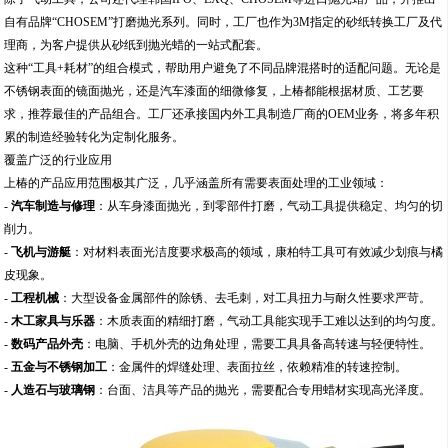
这种“工具+耗材”的组合模式，帮助用户避免了不同品牌混搭时的适配问题。无论是
不锈钢表面的镜面抛光，还是汽车漆面的细微修复，上椿都能根据材质、工艺要
求，推荐最佳的产品组合。工厂还承接国内外工具制造厂商的OEM业务，将多年积
累的制造经验转化为定制化服务。
覆盖广泛的行业应用
上椿的产品应用范围极其广泛，几乎涵盖所有需要表面处理的工业领域：
-
汽车制造与修理
：从车身漆面抛光，到零部件打磨，气动工具提供稳定、均匀的切
削力。
-
飞机与游艇
：对材料表面光洁度要求极高的领域，康柏特工具可有效减少划痕与橘
皮现象。
-
工程机械
：大型设备金属部件的除锈、去毛刺，对工具扭力与耐久性要求严苛。
-
木工家具与乐器
：木质表面的精细打磨，气动工具能实现手工难以达到的均匀度。
-
数码产品外壳
：电脑、手机外壳的边角处理，需要工具具备高转速与轻便特性。
-
五金与不锈钢加工
：金属件的焊缝处理、表面拉丝，依赖精准的转速控制。
-
人造石与玻璃钢
：台面、洁具等产品的抛光，需要配合专用蜡材实现高光泽度。