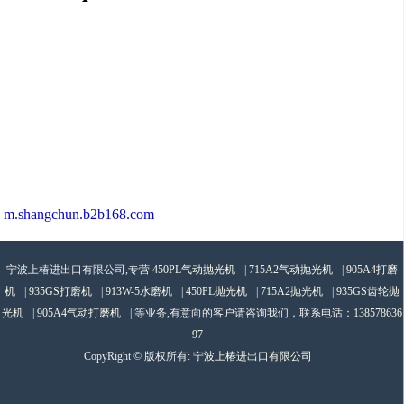
m.shangchun.b2b168.com
宁波上椿进出口有限公司,专营
450PL气动抛光机
|
715A2气动抛光机
|
905A4打磨
机
|
935GS打磨机
|
913W-5水磨机
|
450PL抛光机
|
715A2抛光机
|
935GS齿轮抛
光机
|
905A4气动打磨机
| 等业务,有意向的客户请咨询我们，联系电话：
138578636
97
CopyRight © 版权所有:
宁波上椿进出口有限公司